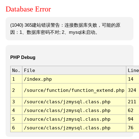
Database Error
(1040) 365建站错误警告：连接数据库失败，可能的原
因：1、数据库密码不对; 2、mysql未启动。
PHP Debug
No.
File
Line
1
/index.php
14
2
/source/function/function_extend.php
324
3
/source/class/jzmysql.class.php
211
4
/source/class/jzmysql.class.php
62
5
/source/class/jzmysql.class.php
94
6
/source/class/jzmysql.class.php
76