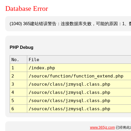
Database Error
(1040) 365建站错误警告：连接数据库失败，可能的原因：1、数
PHP Debug
No.
File
1
/index.php
2
/source/function/function_extend.php
3
/source/class/jzmysql.class.php
4
/source/class/jzmysql.class.php
5
/source/class/jzmysql.class.php
6
/source/class/jzmysql.class.php
www.365jz.com
已经将此