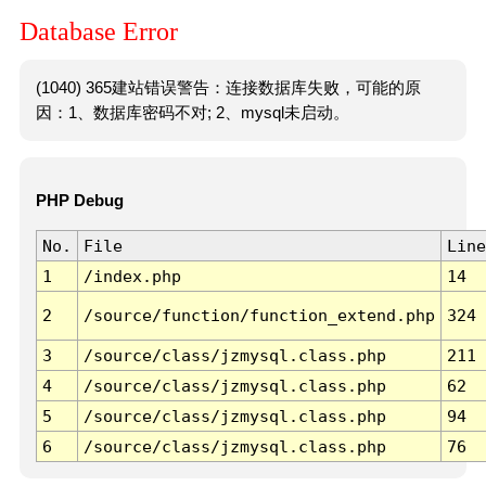
Database Error
(1040) 365建站错误警告：连接数据库失败，可能的原
因：1、数据库密码不对; 2、mysql未启动。
PHP Debug
No.
File
Line
1
/index.php
14
2
/source/function/function_extend.php
324
3
/source/class/jzmysql.class.php
211
4
/source/class/jzmysql.class.php
62
5
/source/class/jzmysql.class.php
94
6
/source/class/jzmysql.class.php
76