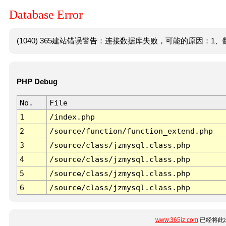
Database Error
(1040) 365建站错误警告：连接数据库失败，可能的原因：1、数
PHP Debug
No.
File
1
/index.php
2
/source/function/function_extend.php
3
/source/class/jzmysql.class.php
4
/source/class/jzmysql.class.php
5
/source/class/jzmysql.class.php
6
/source/class/jzmysql.class.php
www.365jz.com
已经将此