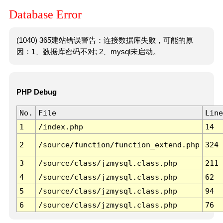
Database Error
(1040) 365建站错误警告：连接数据库失败，可能的原
因：1、数据库密码不对; 2、mysql未启动。
PHP Debug
No.
File
Line
1
/index.php
14
2
/source/function/function_extend.php
324
3
/source/class/jzmysql.class.php
211
4
/source/class/jzmysql.class.php
62
5
/source/class/jzmysql.class.php
94
6
/source/class/jzmysql.class.php
76