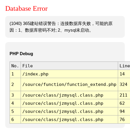
Database Error
(1040) 365建站错误警告：连接数据库失败，可能的原
因：1、数据库密码不对; 2、mysql未启动。
PHP Debug
No.
File
Line
1
/index.php
14
2
/source/function/function_extend.php
324
3
/source/class/jzmysql.class.php
211
4
/source/class/jzmysql.class.php
62
5
/source/class/jzmysql.class.php
94
6
/source/class/jzmysql.class.php
76