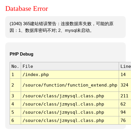
Database Error
(1040) 365建站错误警告：连接数据库失败，可能的原
因：1、数据库密码不对; 2、mysql未启动。
PHP Debug
No.
File
Line
1
/index.php
14
2
/source/function/function_extend.php
324
3
/source/class/jzmysql.class.php
211
4
/source/class/jzmysql.class.php
62
5
/source/class/jzmysql.class.php
94
6
/source/class/jzmysql.class.php
76