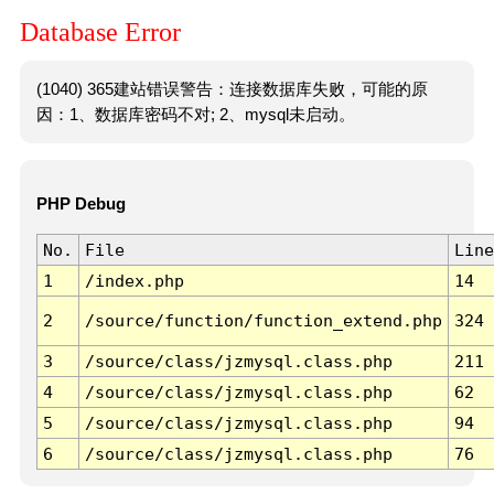
Database Error
(1040) 365建站错误警告：连接数据库失败，可能的原
因：1、数据库密码不对; 2、mysql未启动。
PHP Debug
No.
File
Line
1
/index.php
14
2
/source/function/function_extend.php
324
3
/source/class/jzmysql.class.php
211
4
/source/class/jzmysql.class.php
62
5
/source/class/jzmysql.class.php
94
6
/source/class/jzmysql.class.php
76