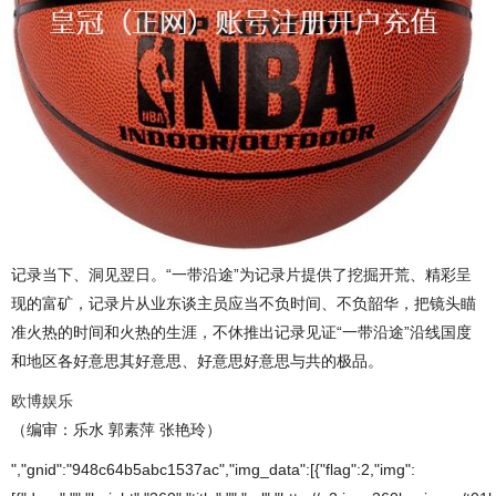
记录当下、洞见翌日。“一带沿途”为记录片提供了挖掘开荒、精彩呈
现的富矿，记录片从业东谈主员应当不负时间、不负韶华，把镜头瞄
准火热的时间和火热的生涯，不休推出记录见证“一带沿途”沿线国度
和地区各好意思其好意思、好意思好意思与共的极品。
欧博娱乐
（编审：乐水 郭素萍 张艳玲）
","gnid":"948c64b5abc1537ac","img_data":[{"flag":2,"img":