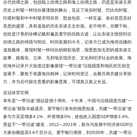
古代丝绸之路，包括陆上丝绸之路和海上丝绸之路，仍是是东谈主类
历史上时髦一样结伙最谨慎的舞台，见证了埃实时髦、巴比伦时髦、
印度时髦和中中时髦求同存异、怒放包容、一样互鉴、各好意思其好
意思的盛景，具有遑急的历史东谈主文价值。史不绝书，光耀千秋。
也恰是汗青的珍稀记载和遍及寰宇的丝路古迹，让众东谈主恍悟到古
丝绸之路的伟绩与明后。时间发展到今天，记录片已成为海传说播的
遑急载体，展现时髦一样结伙的精彩场景，报恩愈加无邪的感东谈主
故事，能着实、立体、无邪地呈现历史、文化和经济社会的发展。海
丝海外记录片大知道过影像展现“一带沿途”沿线国度和地区的互助交
放逐手，聚焦于表露海丝精神，记录时间变迁，会聚共商共建分享协
力，并为后代留住贵重的影像贵寓，可谓真义真义长远。
皇冠体育官网
本年是“一带沿途”倡议提倡十周年。十年来，中国与沿线国度共建“一
带沿途”获取丰硕遗弃。寰宇银行发布的报恩知道，共建“一带沿途”使
参与方买卖增多4.1%，外资增多5%，使低收入国度GDP增多3.4%。
受益于“一带沿途”建造，2012—2021年，新兴与发展中经济体GDP占
大家份额提高3.6个百分点。寰宇银行测算，到2030年，共建“一带沿