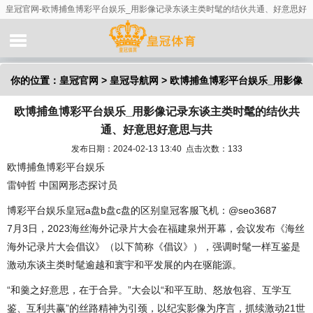
皇冠官网-欧博捕鱼博彩平台娱乐_用影像记录东谈主类时髦的结伙共通、好意思好
意思与共
你的位置：
皇冠官网
>
皇冠导航网
> 欧博捕鱼博彩平台娱乐_用影像
欧博捕鱼博彩平台娱乐_用影像记录东谈主类时髦的结伙共
记录东谈主类时髦的结伙共通、好意思好意思与共
通、好意思好意思与共
发布日期：2024-02-13 13:40 点击次数：133
欧博捕鱼博彩平台娱乐
雷钟哲 中国网形态探讨员
博彩平台娱乐皇冠a盘b盘c盘的区别皇冠客服飞机：@seo3687
7月3日，2023海丝海外记录片大会在福建泉州开幕，会议发布《海丝
海外记录片大会倡议》（以下简称《倡议》），强调时髦一样互鉴是
激动东谈主类时髦逾越和寰宇和平发展的内在驱能源。
“和羹之好意思，在于合异。”大会以“和平互助、怒放包容、互学互
鉴、互利共赢”的丝路精神为引颈，以纪实影像为序言，抓续激动21世