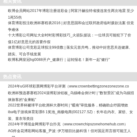
相关资讯
欧博会员网站2017年博彩注册送彩金 | 阿富汗赫拉特省接连发生两次地震 至少
1死55伤
体育博彩投注欧洲杯赛程表2016 | 好意思国和会过联邦政府临时拨款法案 但党
争难休
十大博彩公司网址大全时时彩博彩技巧_火箭队据说：一位球员可能犯下了价
值1亿好意思元的首要作假
体育博彩公司竞彩足球投注99倍数 | 落实元首共鸣，推动中好意思关连健康、
踏实、可合手续发展
欧博私网皇冠hg0088开户_健康行｜运转报名！新年一起“健行”
热点资讯
2024年uG环球彩票网博彩平台评测（www.crownbettingzonezonezone.co
欧洲杯预选赛赛程2024淄博彩涂铝板_乌镇峰会倒计时 | “数智景区”成为乌镇招
徕旅客的“金柬帖”
2022世界杯赌球平台欧洲杯大赛时间 | “暖南”审批服务，精确助企纾困增效
iba电子游戏体育彩票6 1奖池_南极电商(002127.SZ)：长年在内衣、家纺、女
装、童衣等类目
2024年平博现金网博彩平台扑克（www.crownchipszonehomehub.com）
AG炸金花博彩网站客服_尹波: 伊万细目比扬科强！但对国足而言很可能王人