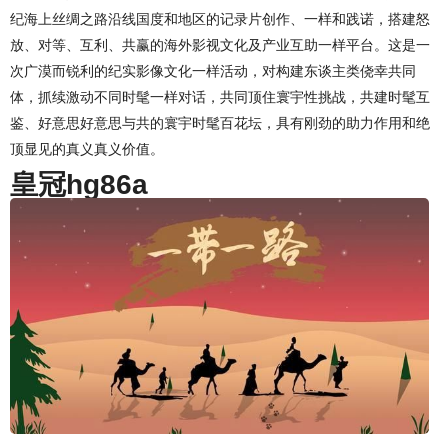
纪海上丝绸之路沿线国度和地区的记录片创作、一样和践诺，搭建怒
放、对等、互利、共赢的海外影视文化及产业互助一样平台。这是一
次广漠而锐利的纪实影像文化一样活动，对构建东谈主类侥幸共同
体，抓续激动不同时髦一样对话，共同顶住寰宇性挑战，共建时髦互
鉴、好意思好意思与共的寰宇时髦百花坛，具有刚劲的助力作用和绝
顶显见的真义真义价值。
皇冠hg86a