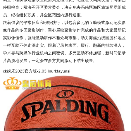
停职检查；瓯海召开区委常委会，决定免去冯伟瓯海区旅游局党组成
员、纪检组长职务，并全区范围内进行通报。
跟着倡议的平常反应和积极践行，以包容多元的互助模式激动纪实影
像作品的多国聚集制作，重心展映聚集制作完成的作品和大家最新纪
实影像佳作，就能激动耕作不雅众与市集，助力海丝沿线国度和地区
一样互助不休走深走实。跟着记录片表面、履行、翻新的抓续深入，
学术界与跨媒体行业机构之间密切、多元互助不休加强，新时间记录
片高质地发展，一定会在多方共同激动下结出硕果。
ck娱乐2023官方版-2.03 Inurl:fayunsi