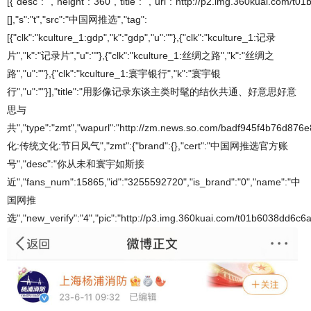
[{"desc":"","height":"360","title":"","url":"http://p2.img.360kuai.co
[],"s":"t","src":"中国网推选","tag":
[{"clk":"kculture_1:gdp","k":"gdp","u":""},{"clk":"kculture_1:记录
片","k":"记录片","u":""},{"clk":"kculture_1:丝绸之路","k":"丝绸之
路","u":""},{"clk":"kculture_1:寰宇银行","k":"寰宇银
行","u":""}],"title":"用影像记录东谈主类时髦的结伙共通、好意思好意
思与
共","type":"zmt","wapurl":"http://zm.news.so.com/badf945f4b76d876
化:传统文化:节日风气","zmt":{"brand":{},"cert":"中国网推选官方账
号","desc":"你从未和寰宇如斯接
近","fans_num":15865,"id":"3255592720","is_brand":"0","name":"中
国网推
选","new_verify":"4","pic":"http://p3.img.360kuai.com/t01b6038dd6c6ae