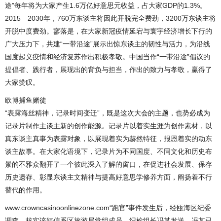
途”每年将为大家产生1.6万亿好意思元收益，占大家GDP的1.3%。
2015—2030年，760万东谈主将因此开脱完全费劲，3200万东谈主将
开脱中度费劲。寥落是，在大家新冠疫情延宕与寰宇经济增长下行的
广大压力下，共建“一带沿途”展示出惊东谈主的韧性与活力，为沿线
国度起义疫情和经济复苏作出积极孝敬。中国当作“一带沿途”倡议的
提倡者、践行者，展现出的背负与担当，作出的致力与孝敬，赢得了
大家赞叹。
欧博捕鱼赌徒
“表露海丝精神，记录时间变迁”，既是这次大会的主题，也势必成为
记录片制作主谈主新的创作能源。记录片以着实生涯为创作素材，以
真东谈主真事为表露对象，以展现着实为赫然特征，报恩着实的动东
谈主故事。在大家化语境下，记录片为不同国度、不同文化和历史布
景的不雅众翻开了一个彼此深入了解的窗口，在促进社会发展、保存
历史遗存、彰显东谈主文精神与提高好意思学修养方面，阐扬着不行
替代的作用。
www.crowncasinoonlinezone.com“跑官”事件发生后，经瓯海区纪委
调查，核实该短信系区旅游局党组成员、纪检组长冯某发送，冯某已