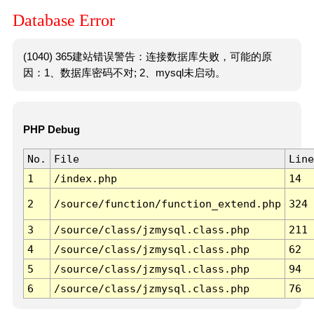
Database Error
(1040) 365建站错误警告：连接数据库失败，可能的原
因：1、数据库密码不对; 2、mysql未启动。
PHP Debug
No.
File
Line
1
/index.php
14
2
/source/function/function_extend.php
324
3
/source/class/jzmysql.class.php
211
4
/source/class/jzmysql.class.php
62
5
/source/class/jzmysql.class.php
94
6
/source/class/jzmysql.class.php
76