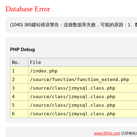
Database Error
(1040) 365建站错误警告：连接数据库失败，可能的原因：1、数
PHP Debug
No.
File
1
/index.php
2
/source/function/function_extend.php
3
/source/class/jzmysql.class.php
4
/source/class/jzmysql.class.php
5
/source/class/jzmysql.class.php
6
/source/class/jzmysql.class.php
www.365jz.com
已经将此