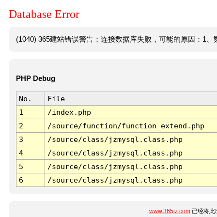
Database Error
(1040) 365建站错误警告：连接数据库失败，可能的原因：1、数
PHP Debug
No.
File
1
/index.php
2
/source/function/function_extend.php
3
/source/class/jzmysql.class.php
4
/source/class/jzmysql.class.php
5
/source/class/jzmysql.class.php
6
/source/class/jzmysql.class.php
www.365jz.com
已经将此