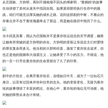
从庄国栋、方协明，再到不撞南墙不回头的傅家明，"黄姆妈"的故事
生动讲授了若何从迷失中找回自我。如果莫得那些执行生存中的挑
战，咱们可能无法厚实她的成长之路。说到这部剧的中枢，不雅众的
存眷点并不在于黄玫瑰最终去了那边，而是她在路径中阅历了什么。
当今回及其看，我认为庄国栋并不是黄亦玫运说念的关节调度，确凿
让她有所突破的是方协明的存在。方协明的变装让东说念主们对爱情
的厚实复杂而多元。他当初的大胆和径直，激发了黄亦玫去追求，但
也正是他的固握和大须眉主义，让她承受了不小的压力。不错说，他
的一言一行齐在黄亦玫的生命里留住了久了的印章。
剧中的方协文，在离开黄亦玫后，业绩如日中天，成为了一位钻石只
身汉，以至有过回来并弥补往常的念头。他的变装变化，无疑为黄亦
玫的故事增添了丰富的档次。在他心中，黄亦玫的地位无可动摇，他
对她的阵势从未合计有错。