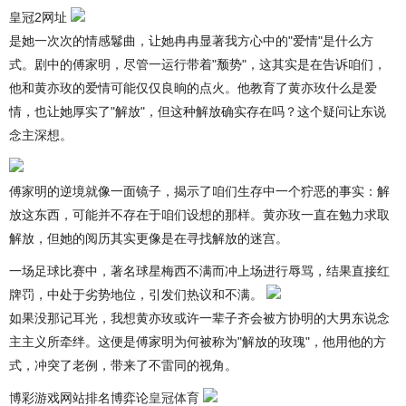
皇冠2网址
是她一次次的情感鬈曲，让她冉冉显著我方心中的"爱情"是什么方
式。剧中的傅家明，尽管一运行带着"颓势"，这其实是在告诉咱们，
他和黄亦玫的爱情可能仅仅良晌的点火。他教育了黄亦玫什么是爱
情，也让她厚实了"解放"，但这种解放确实存在吗？这个疑问让东说
念主深想。
傅家明的逆境就像一面镜子，揭示了咱们生存中一个狞恶的事实：解
放这东西，可能并不存在于咱们设想的那样。黄亦玫一直在勉力求取
解放，但她的阅历其实更像是在寻找解放的迷宫。
一场足球比赛中，著名球星梅西不满而冲上场进行辱骂，结果直接红
牌罚，中处于劣势地位，引发们热议和不满。
如果没那记耳光，我想黄亦玫或许一辈子齐会被方协明的大男东说念
主主义所牵绊。这便是傅家明为何被称为"解放的玫瑰"，他用他的方
式，冲突了老例，带来了不雷同的视角。
博彩游戏网站排名博弈论
皇冠体育