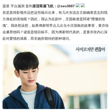
菠菜 平台漏洞 套利
皇冠客服飞机：@seo3687
若是莫得影视作品把这些揭示出来，有几许东说念主能确凿意志到我
方身处的境地呢？因此，我认为在剧中，庄国栋便是阿谁"懵懂的玫
瑰"。我依然设想，如果傅家明早点儿出当今庄国栋的故事里，黄亦玫
会遴荐他吗？谜底是细目标不。因为傅家明代表的，是黄亦玫内心深
处对爱情的渴慕，而非她所期待的那种请问。