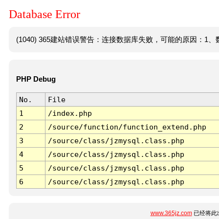
Database Error
(1040) 365建站错误警告：连接数据库失败，可能的原因：1、数
PHP Debug
No.
File
1
/index.php
2
/source/function/function_extend.php
3
/source/class/jzmysql.class.php
4
/source/class/jzmysql.class.php
5
/source/class/jzmysql.class.php
6
/source/class/jzmysql.class.php
www.365jz.com
已经将此