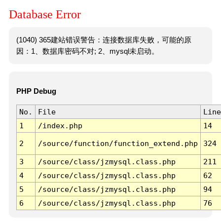
Database Error
(1040) 365建站错误警告：连接数据库失败，可能的原
因：1、数据库密码不对; 2、mysql未启动。
PHP Debug
No.
File
Line
1
/index.php
14
2
/source/function/function_extend.php
324
3
/source/class/jzmysql.class.php
211
4
/source/class/jzmysql.class.php
62
5
/source/class/jzmysql.class.php
94
6
/source/class/jzmysql.class.php
76