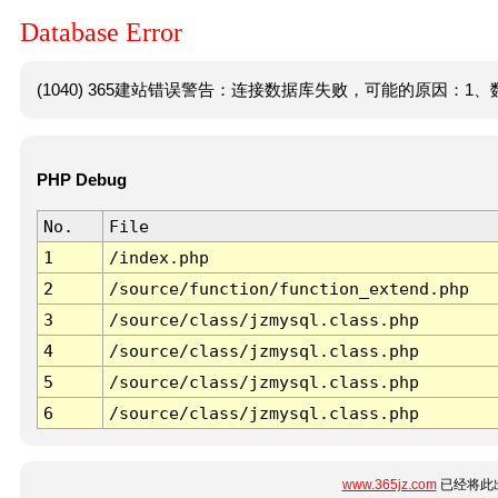
Database Error
(1040) 365建站错误警告：连接数据库失败，可能的原因：1、数
PHP Debug
No.
File
1
/index.php
2
/source/function/function_extend.php
3
/source/class/jzmysql.class.php
4
/source/class/jzmysql.class.php
5
/source/class/jzmysql.class.php
6
/source/class/jzmysql.class.php
www.365jz.com
已经将此