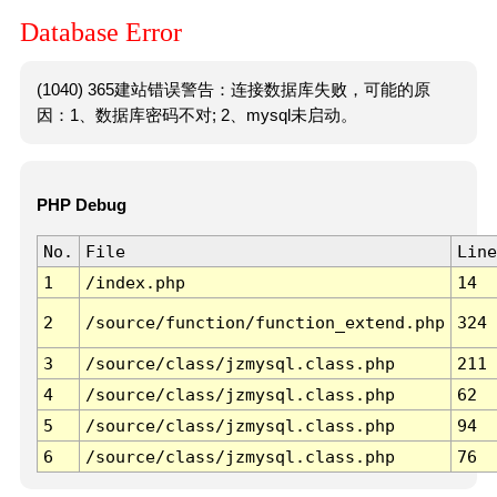
Database Error
(1040) 365建站错误警告：连接数据库失败，可能的原
因：1、数据库密码不对; 2、mysql未启动。
PHP Debug
No.
File
Line
1
/index.php
14
2
/source/function/function_extend.php
324
3
/source/class/jzmysql.class.php
211
4
/source/class/jzmysql.class.php
62
5
/source/class/jzmysql.class.php
94
6
/source/class/jzmysql.class.php
76