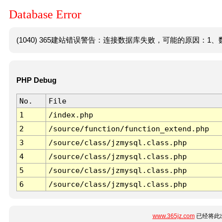
Database Error
(1040) 365建站错误警告：连接数据库失败，可能的原因：1、数
PHP Debug
No.
File
1
/index.php
2
/source/function/function_extend.php
3
/source/class/jzmysql.class.php
4
/source/class/jzmysql.class.php
5
/source/class/jzmysql.class.php
6
/source/class/jzmysql.class.php
www.365jz.com
已经将此