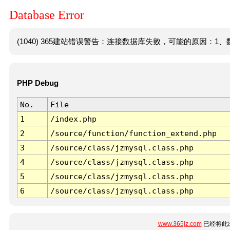
Database Error
(1040) 365建站错误警告：连接数据库失败，可能的原因：1、数
PHP Debug
No.
File
1
/index.php
2
/source/function/function_extend.php
3
/source/class/jzmysql.class.php
4
/source/class/jzmysql.class.php
5
/source/class/jzmysql.class.php
6
/source/class/jzmysql.class.php
www.365jz.com
已经将此