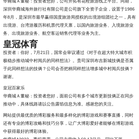
华裔城Ａ董秘：投资者您好，公司开拓有花橙旅游线上平台。同期，
深圳华裔城海外旅行社有限公司是公司旗下全资子企业，设置于1986
年8月，是深圳市最早赢得国度旅游局授权的出境游组团社之一，具有
出境游、台湾游履历和机票代理天禀，以国内旅游业务、入境旅游业
务、出境旅游业务、航空客运销售代理等业务为主。
皇冠体育
投资者：你好，7月21日，国常会审议通过《对于在超大特大城市积
极稳步推动城中村阅兵的同样想法》。贵司深圳布吉新城技俩是否属
于此同样想法的技俩？公司会否把柄同样想法增多城中村阅兵技俩？
谢谢。
皇冠百家乐
华裔城Ａ董秘：投资者您好，面前公司有多个城市更新技俩正在同步
推动中，具体线路请以公告露馅信息为准。感谢您的关注。
网站提供最优质的博彩服务和最多样化的博彩游戏和赛事直播，同时
还有专业的博彩攻略和技巧分享，让广大博彩爱好者能够在博彩游戏
中获得最好的博彩体验。