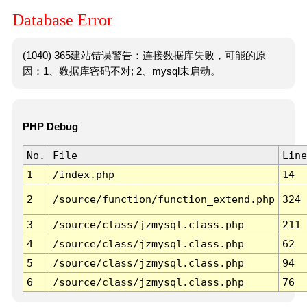
Database Error
(1040) 365建站错误警告：连接数据库失败，可能的原
因：1、数据库密码不对; 2、mysql未启动。
PHP Debug
No.
File
Line
1
/index.php
14
2
/source/function/function_extend.php
324
3
/source/class/jzmysql.class.php
211
4
/source/class/jzmysql.class.php
62
5
/source/class/jzmysql.class.php
94
6
/source/class/jzmysql.class.php
76