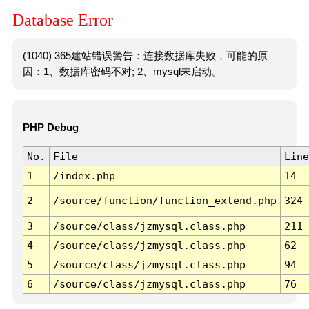
Database Error
(1040) 365建站错误警告：连接数据库失败，可能的原
因：1、数据库密码不对; 2、mysql未启动。
PHP Debug
No.
File
Line
1
/index.php
14
2
/source/function/function_extend.php
324
3
/source/class/jzmysql.class.php
211
4
/source/class/jzmysql.class.php
62
5
/source/class/jzmysql.class.php
94
6
/source/class/jzmysql.class.php
76