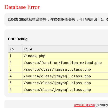
Database Error
(1040) 365建站错误警告：连接数据库失败，可能的原因：1、数
PHP Debug
No.
File
1
/index.php
2
/source/function/function_extend.php
3
/source/class/jzmysql.class.php
4
/source/class/jzmysql.class.php
5
/source/class/jzmysql.class.php
6
/source/class/jzmysql.class.php
www.365jz.com
已经将此