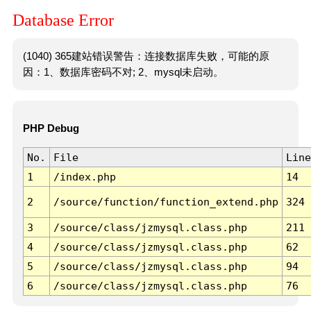
Database Error
(1040) 365建站错误警告：连接数据库失败，可能的原
因：1、数据库密码不对; 2、mysql未启动。
PHP Debug
No.
File
Line
1
/index.php
14
2
/source/function/function_extend.php
324
3
/source/class/jzmysql.class.php
211
4
/source/class/jzmysql.class.php
62
5
/source/class/jzmysql.class.php
94
6
/source/class/jzmysql.class.php
76