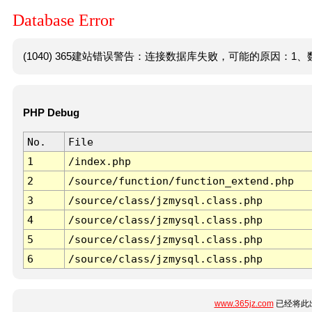
Database Error
(1040) 365建站错误警告：连接数据库失败，可能的原因：1、数
PHP Debug
No.
File
1
/index.php
2
/source/function/function_extend.php
3
/source/class/jzmysql.class.php
4
/source/class/jzmysql.class.php
5
/source/class/jzmysql.class.php
6
/source/class/jzmysql.class.php
www.365jz.com
已经将此