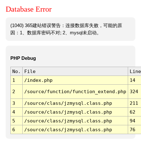
Database Error
(1040) 365建站错误警告：连接数据库失败，可能的原
因：1、数据库密码不对; 2、mysql未启动。
PHP Debug
No.
File
Line
1
/index.php
14
2
/source/function/function_extend.php
324
3
/source/class/jzmysql.class.php
211
4
/source/class/jzmysql.class.php
62
5
/source/class/jzmysql.class.php
94
6
/source/class/jzmysql.class.php
76