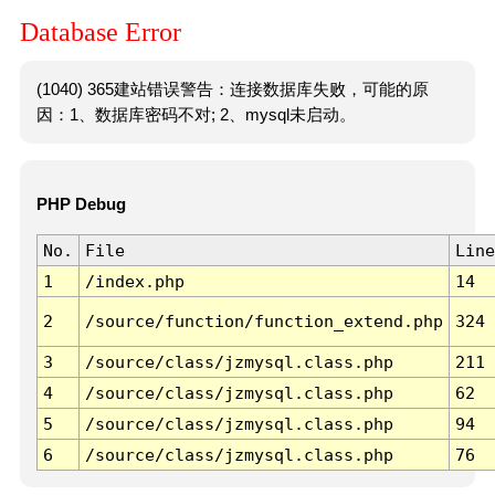
Database Error
(1040) 365建站错误警告：连接数据库失败，可能的原
因：1、数据库密码不对; 2、mysql未启动。
PHP Debug
No.
File
Line
1
/index.php
14
2
/source/function/function_extend.php
324
3
/source/class/jzmysql.class.php
211
4
/source/class/jzmysql.class.php
62
5
/source/class/jzmysql.class.php
94
6
/source/class/jzmysql.class.php
76