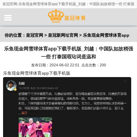
皇冠官网-乐鱼现金网雪球体育app下载手机版_刘越：中国队如故稍强一些 打泰国
瑕玷词是温和
你的位置：
皇冠官网
>
皇冠新网址官网
> 乐鱼现金网雪球体育app
乐鱼现金网雪球体育app下载手机版_刘越：中国队如故稍强
下载手机版_刘越：中国队如故稍强一些 打泰国瑕玷词是温和
一些 打泰国瑕玷词是温和
发布日期：2024-06-02 22:01 点击次数：200
乐鱼现金网雪球体育app下载手机版