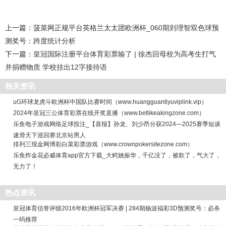
上一篇：
菠菜网正规平台英格兰太太团欧洲杯_060期刘理智双色球预
测奖号：跨度统计分析
下一篇：
皇冠国际注册平台体育彩票输了 | 徐杰回母校为高考生打气
并捐赠物质 学校挂出12字接待语
相关资讯
uG环球龙虎斗欧洲杯中国队比赛时间（www.huangguantiyuviplink.vip）
2024年皇冠三公体育彩票在线开奖直播（www.betlikeakingzone.com）
乐鱼电子游戏网络足球投注_【喜报】孙龙、刘少昂分获2024—2025赛季短谈
速滑天下巡回赛北京站男人
排列三现金网博彩白菜彩票游戏（www.crownpokersitezone.com）
乐鱼炸金花必威体育app官方下载_大鳄姚振华，千亿没了，被欺了，气大了，
无力了！
热点资讯
皇冠体育信誉评级2016年欧洲杯冠军决赛 | 284期杨波福彩3D预测奖号：必杀
一码推荐