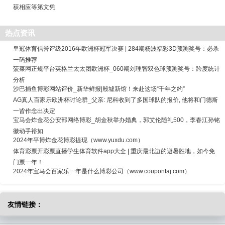
获相应等第文凭
热点资讯
皇冠体育信誉评级2016年欧洲杯冠军决赛 | 284期杨波福彩3D预测奖号：必杀
一码推荐
菠菜网正规平台英格兰太太团欧洲杯_060期刘理智双色球预测奖号：跨度统计
分析
沙巴捕鱼博彩网站评价_新华鲜报|殷墟新馆！来赴这场“千年之约”
AG真人百家乐欧洲杯讨论群_父亲: 尼科收到了多国球队的报价, 他将和门德斯
一皆作念出决定
宝马会炸金花公安部网络博彩_胡金秋举办婚典，郭艾伦随礼500，李春江孙铭
徽动手裕如
2024年平博炸金花博彩提现（www.yuxdu.com）
体育彩票开彩票直播学生体育软件app大全 | 重庆最北边的避暑胜地，如今免
门票一年！
2024年宝马会百家乐一年是什么博彩公司（www.coupontaj.com）
友情链接：