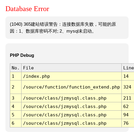
Database Error
(1040) 365建站错误警告：连接数据库失败，可能的原
因：1、数据库密码不对; 2、mysql未启动。
PHP Debug
No.
File
Line
1
/index.php
14
2
/source/function/function_extend.php
324
3
/source/class/jzmysql.class.php
211
4
/source/class/jzmysql.class.php
62
5
/source/class/jzmysql.class.php
94
6
/source/class/jzmysql.class.php
76