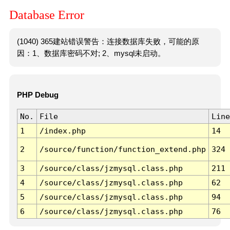
Database Error
(1040) 365建站错误警告：连接数据库失败，可能的原
因：1、数据库密码不对; 2、mysql未启动。
PHP Debug
No.
File
Line
1
/index.php
14
2
/source/function/function_extend.php
324
3
/source/class/jzmysql.class.php
211
4
/source/class/jzmysql.class.php
62
5
/source/class/jzmysql.class.php
94
6
/source/class/jzmysql.class.php
76