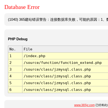
Database Error
(1040) 365建站错误警告：连接数据库失败，可能的原因：1、数
PHP Debug
No.
File
1
/index.php
2
/source/function/function_extend.php
3
/source/class/jzmysql.class.php
4
/source/class/jzmysql.class.php
5
/source/class/jzmysql.class.php
6
/source/class/jzmysql.class.php
www.365jz.com
已经将此