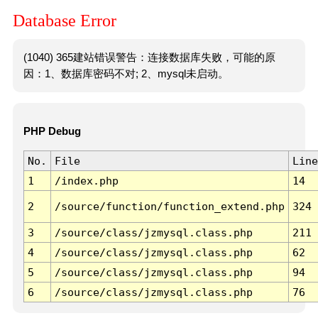
Database Error
(1040) 365建站错误警告：连接数据库失败，可能的原
因：1、数据库密码不对; 2、mysql未启动。
PHP Debug
No.
File
Line
1
/index.php
14
2
/source/function/function_extend.php
324
3
/source/class/jzmysql.class.php
211
4
/source/class/jzmysql.class.php
62
5
/source/class/jzmysql.class.php
94
6
/source/class/jzmysql.class.php
76