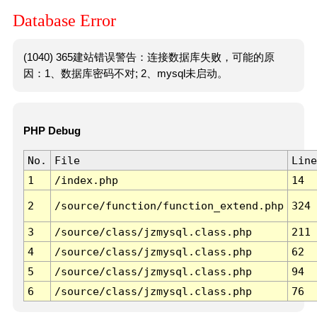
Database Error
(1040) 365建站错误警告：连接数据库失败，可能的原
因：1、数据库密码不对; 2、mysql未启动。
PHP Debug
No.
File
Line
1
/index.php
14
2
/source/function/function_extend.php
324
3
/source/class/jzmysql.class.php
211
4
/source/class/jzmysql.class.php
62
5
/source/class/jzmysql.class.php
94
6
/source/class/jzmysql.class.php
76