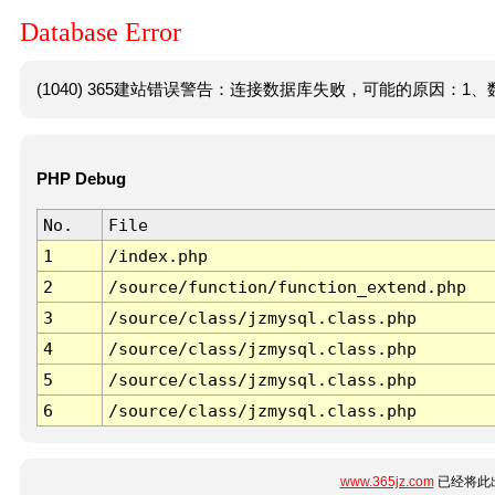
Database Error
(1040) 365建站错误警告：连接数据库失败，可能的原因：1、数
PHP Debug
No.
File
1
/index.php
2
/source/function/function_extend.php
3
/source/class/jzmysql.class.php
4
/source/class/jzmysql.class.php
5
/source/class/jzmysql.class.php
6
/source/class/jzmysql.class.php
www.365jz.com
已经将此