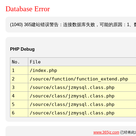
Database Error
(1040) 365建站错误警告：连接数据库失败，可能的原因：1、数
PHP Debug
No.
File
1
/index.php
2
/source/function/function_extend.php
3
/source/class/jzmysql.class.php
4
/source/class/jzmysql.class.php
5
/source/class/jzmysql.class.php
6
/source/class/jzmysql.class.php
www.365jz.com
已经将此