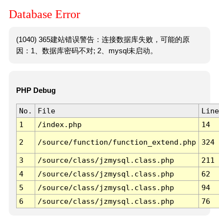
Database Error
(1040) 365建站错误警告：连接数据库失败，可能的原
因：1、数据库密码不对; 2、mysql未启动。
PHP Debug
No.
File
Line
1
/index.php
14
2
/source/function/function_extend.php
324
3
/source/class/jzmysql.class.php
211
4
/source/class/jzmysql.class.php
62
5
/source/class/jzmysql.class.php
94
6
/source/class/jzmysql.class.php
76