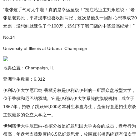
“老张这手气可太牛啦！真的是幸运至极！”投注站业主刘永超说：“老
张是老彩民，平常没事也喜欢刮两张，这次是他头一回刮‘心想事成’20
元票，没想到就逮住了个100万，还创下了我们店的中奖最高纪录！”
No.14
University of Illinois at Urbana–Champaign
地舆位置：Champaign, IL
亚洲学生数目：6,312
伊利诺伊大学厄巴纳-香槟分校是伊利诺伊州的一所群众盘考型大学，
位于香槟和厄巴纳双城。它是伊利诺伊大学系统的旗舰机构，成立于
1867年，招收了跳跃56,000名本科生和盘考生，是全好意思招生东谈
主数最多的公立大学之一。
伊利诺伊大学厄巴纳-香槟分校是好意思国大学协会的成员，盘考行为
很高，年盘考支拨测度约6.5亿好意思元，校园藏书楼系统辖有仅次于