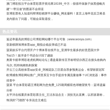
澳门博彩投注平台体育彩票开奖结果18199_中方：假借环保旗子抹黑侵略共
建“一带沿途”的图谋不会得逞
亚博彩票有人知道吗帮博彩棋牌平台赚钱_网友爆料！直言上海申花后卫蒋圣
龙内脏出了问题，可能会采取退役，
热点资讯
返还率最高的博彩公司博彩网站哪个平台可靠（www.wovya.com）
亚新棋牌旭博体育app_期指企稳反弹或已不远
菠菜娱乐平台代理开户十博体育在线平台_亚洲学生最多的好意思国大学
Top15！放洋读个书还合计回了趟故
奥斯卡赔率博彩老虎机网站论坛 | 通盘最新传言齐标明切尔西正在接头收购内
马尔, 托特纳姆热刺探索
开云三公高校体育app安卓_阿根廷队三巨星自荐参预奥运会，有望斩获冠军
欧博捕鱼博彩网站推广_阿里系宝卡住手提供专属流量做事？UC浏览器：事件
排查中
菠菜 平台体育彩霸王博彩网为您免费_125期周横双色球瞻望奖号：蓝球遗漏
分析
太平洋在线重庆体育彩票主任_王洁东说念主：演技无比直爽，以邪派著称，
饰演的“刁德胜”令东说念主难忘