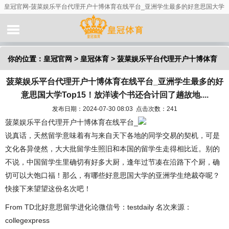
皇冠官网-菠菜娱乐平台代理开户十博体育在线平台_亚洲学生最多的好意思国大学
Top15！放洋读个书还合计回了趟故地....
你的位置：
皇冠官网
>
皇冠体育
> 菠菜娱乐平台代理开户十博体育
菠菜娱乐平台代理开户十博体育在线平台_亚洲学生最多的好
在线平台_亚洲学生最多的好意思国大学Top15！放洋读个书还合计
意思国大学Top15！放洋读个书还合计回了趟故地....
回了趟故地....
发布日期：2024-07-30 08:03 点击次数：241
菠菜娱乐平台代理开户十博体育在线平台_
说真话，天然留学意味着有与来自天下各地的同学交易的契机，可是
文化各异使然，大大批留学生照旧和本国的留学生走得相比近。别的
不说，中国留学生里确切有好多大厨，逢年过节凑在沿路下个厨，确
切可以大饱口福！那么，有哪些好意思国大学的亚洲学生绝裁夺呢？
快接下来望望这份名次吧！
From TD北好意思留学进化论微信号：testdaily 名次来源：
collegexpress