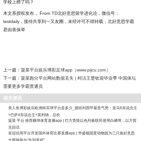
学校上榜了吗？
本文系授权发布， From TD北好意思留学进化论，微信号：
testdaily，接待共享到一又友圈，未经许可不得转载，北好意思学霸
君由衷保举
上一篇：
菠菜平台娱乐博彩足球app（www.pijcu.com）
下一篇：
菠菜跑分平台网站数据丢失 | 柯洁王楚钦迎毕业季 中国体坛
需要更多学霸贯通员
相关资讯
美人鱼博彩娱乐欧洲杯买球平台是多少_德转列西甲最贵气势：皇马6东说念主
+巴萨4东说念主+莫利纳，总价
菠菜 平台 推荐糖球体育直播app | 巴方责怪以色列春联民使用白磷弹，以方暂
无回话
皇冠信用平台开发国外体育比赛直播app | 华盛顿国度动物园为三只旅好意思
大熊猫举办“告别派对”