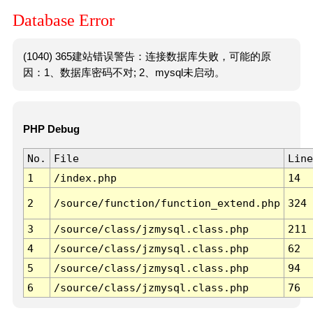
Database Error
(1040) 365建站错误警告：连接数据库失败，可能的原
因：1、数据库密码不对; 2、mysql未启动。
PHP Debug
No.
File
Line
1
/index.php
14
2
/source/function/function_extend.php
324
3
/source/class/jzmysql.class.php
211
4
/source/class/jzmysql.class.php
62
5
/source/class/jzmysql.class.php
94
6
/source/class/jzmysql.class.php
76