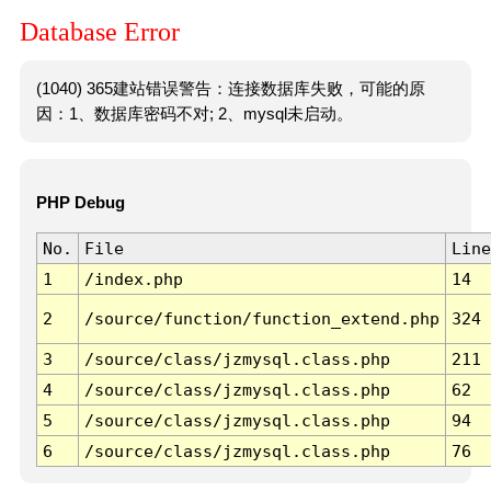
Database Error
(1040) 365建站错误警告：连接数据库失败，可能的原
因：1、数据库密码不对; 2、mysql未启动。
PHP Debug
No.
File
Line
1
/index.php
14
2
/source/function/function_extend.php
324
3
/source/class/jzmysql.class.php
211
4
/source/class/jzmysql.class.php
62
5
/source/class/jzmysql.class.php
94
6
/source/class/jzmysql.class.php
76