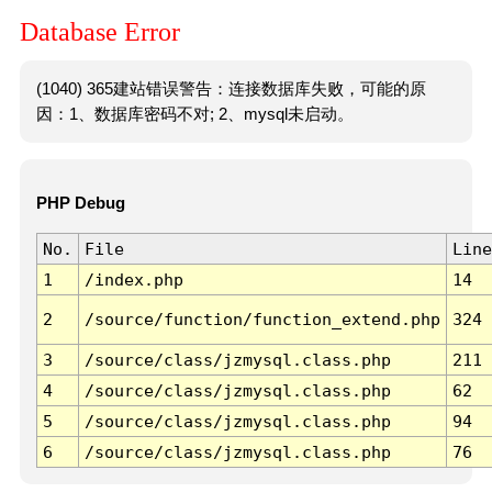
Database Error
(1040) 365建站错误警告：连接数据库失败，可能的原
因：1、数据库密码不对; 2、mysql未启动。
PHP Debug
No.
File
Line
1
/index.php
14
2
/source/function/function_extend.php
324
3
/source/class/jzmysql.class.php
211
4
/source/class/jzmysql.class.php
62
5
/source/class/jzmysql.class.php
94
6
/source/class/jzmysql.class.php
76