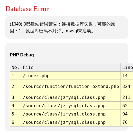
Database Error
(1040) 365建站错误警告：连接数据库失败，可能的原
因：1、数据库密码不对; 2、mysql未启动。
PHP Debug
No.
File
Line
1
/index.php
14
2
/source/function/function_extend.php
324
3
/source/class/jzmysql.class.php
211
4
/source/class/jzmysql.class.php
62
5
/source/class/jzmysql.class.php
94
6
/source/class/jzmysql.class.php
76