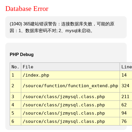
Database Error
(1040) 365建站错误警告：连接数据库失败，可能的原
因：1、数据库密码不对; 2、mysql未启动。
PHP Debug
No.
File
Line
1
/index.php
14
2
/source/function/function_extend.php
324
3
/source/class/jzmysql.class.php
211
4
/source/class/jzmysql.class.php
62
5
/source/class/jzmysql.class.php
94
6
/source/class/jzmysql.class.php
76