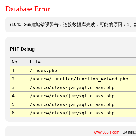
Database Error
(1040) 365建站错误警告：连接数据库失败，可能的原因：1、数
PHP Debug
No.
File
1
/index.php
2
/source/function/function_extend.php
3
/source/class/jzmysql.class.php
4
/source/class/jzmysql.class.php
5
/source/class/jzmysql.class.php
6
/source/class/jzmysql.class.php
www.365jz.com
已经将此