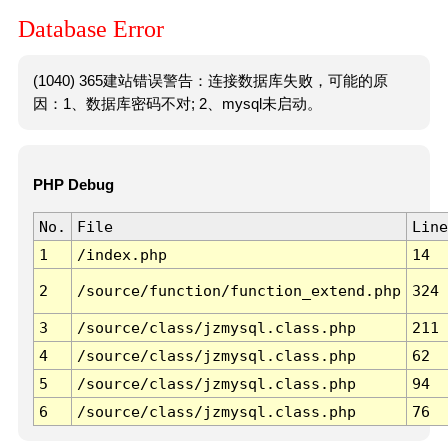
Database Error
(1040) 365建站错误警告：连接数据库失败，可能的原
因：1、数据库密码不对; 2、mysql未启动。
PHP Debug
No.
File
Line
1
/index.php
14
2
/source/function/function_extend.php
324
3
/source/class/jzmysql.class.php
211
4
/source/class/jzmysql.class.php
62
5
/source/class/jzmysql.class.php
94
6
/source/class/jzmysql.class.php
76