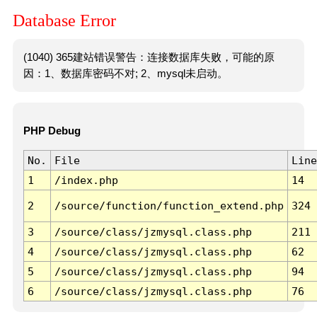
Database Error
(1040) 365建站错误警告：连接数据库失败，可能的原
因：1、数据库密码不对; 2、mysql未启动。
PHP Debug
No.
File
Line
1
/index.php
14
2
/source/function/function_extend.php
324
3
/source/class/jzmysql.class.php
211
4
/source/class/jzmysql.class.php
62
5
/source/class/jzmysql.class.php
94
6
/source/class/jzmysql.class.php
76