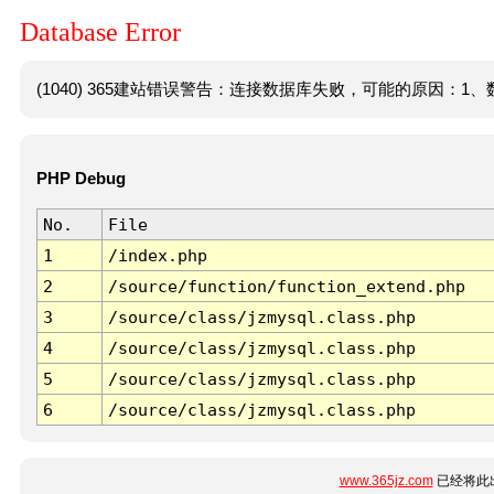
Database Error
(1040) 365建站错误警告：连接数据库失败，可能的原因：1、数
PHP Debug
No.
File
1
/index.php
2
/source/function/function_extend.php
3
/source/class/jzmysql.class.php
4
/source/class/jzmysql.class.php
5
/source/class/jzmysql.class.php
6
/source/class/jzmysql.class.php
www.365jz.com
已经将此