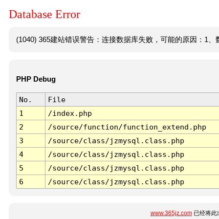
Database Error
(1040) 365建站错误警告：连接数据库失败，可能的原因：1、数
PHP Debug
No.
File
1
/index.php
2
/source/function/function_extend.php
3
/source/class/jzmysql.class.php
4
/source/class/jzmysql.class.php
5
/source/class/jzmysql.class.php
6
/source/class/jzmysql.class.php
www.365jz.com
已经将此