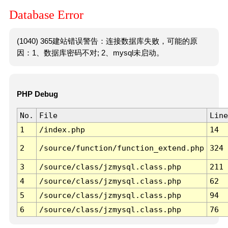
Database Error
(1040) 365建站错误警告：连接数据库失败，可能的原
因：1、数据库密码不对; 2、mysql未启动。
PHP Debug
No.
File
Line
1
/index.php
14
2
/source/function/function_extend.php
324
3
/source/class/jzmysql.class.php
211
4
/source/class/jzmysql.class.php
62
5
/source/class/jzmysql.class.php
94
6
/source/class/jzmysql.class.php
76