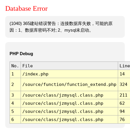
Database Error
(1040) 365建站错误警告：连接数据库失败，可能的原
因：1、数据库密码不对; 2、mysql未启动。
PHP Debug
No.
File
Line
1
/index.php
14
2
/source/function/function_extend.php
324
3
/source/class/jzmysql.class.php
211
4
/source/class/jzmysql.class.php
62
5
/source/class/jzmysql.class.php
94
6
/source/class/jzmysql.class.php
76